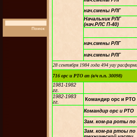
нач.смены РЛГ
Начальник РЛГ
(нач.РЛС П-40)
нач.смены РЛГ
нач.смены РЛГ
28 сентября 1984 года 494 уау расформ
716 орс и РТО ап (в/ч п.п. 30098)
1981-1982
гг.
1982-1983
Командир орс и РТО
гг.
Командир орс и РТО
Зам. ком-ра роты по
Зам. ком-ра ртоы по
технической части