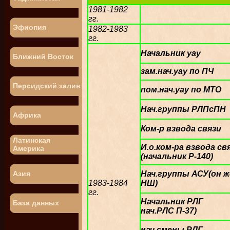
1981-1982
гг.
Эфиопия
1982-1983
гг.
Начальник уау
Ближний Восток
зам.нач.уау по ПЧ
Персидский залив
пом.нач.уау по МТО
Нач.группы РЛПсПН
Африка
Ком-р взвода связи
Латинская
И.о.ком-ра взвода св
Америка
(начальник Р-140)
Азия
Нач.группы АСУ(он ж
1983-1984
НШ)
гг.
Начальник РЛГ
База данных
нач.РЛС П-37)
нач.смены РЛГ