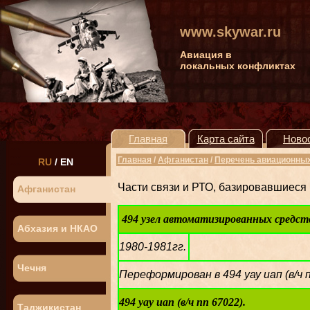
www.skywar.ru
Авиация в
локальных конфликтах
Главная
Карта сайта
Ново
Главная
/
Афганистан
/
Перечень авиационных
RU
/
EN
Части связи и РТО, базировавшиеся
Афганистан
494 узел автоматизированных средств
Абхазия и НКАО
1980-1981гг.
Чечня
Переформирован в 494 уау иап (в/ч п
494 уау иап (в/ч пп 67022).
Таджикистан