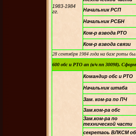
1983-1984
Начальник РСП
гг.
Начальник РСБН
Ком-р взвода РТО
Ком-р взвода связи
28 сентября 1984 года на базе роты бы
600 обс и РТО ап (в/ч пп 30098). Сформ
Командир обс и РТО
Начальник штаба
Зам. ком-ра по ПЧ
Зам.ком-ра обс
Зам.ком-ра по
технической части
секретаоь ВЛКСМ об