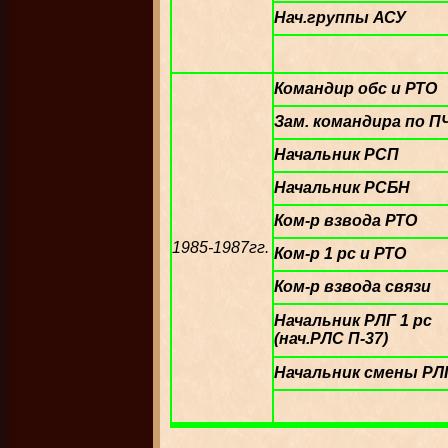
Нач.группы АСУ
Командир обс и РТО
Зам. командира по П
Начальник РСП
Начальник РСБН
Ком-р взвода РТО
1985-1987гг.
Ком-р 1 рс и РТО
Ком-р взвода связи
Начальник РЛГ 1 рс
(нач.РЛС П-37)
Начальник смены РЛ